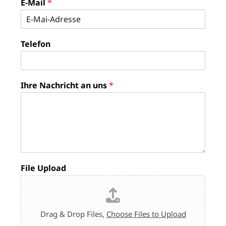
E-Mail
*
-
r
c
n
h
M
a
n
a
m
a
i
e
m
Telefon
l
e
a
n
N
Ihre Nachricht an uns
*
a
m
e
File Upload
Drag & Drop Files,
Choose Files to Upload