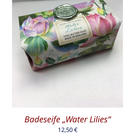
/
DETAILS
Badeseife „Water Lilies“
12,50
€