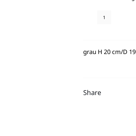
Fink
Glasvase/Windl
"Silva"
Menge
grau H 20 cm/D 1
Share