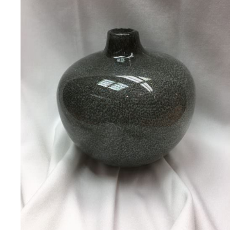
/
DETAILS