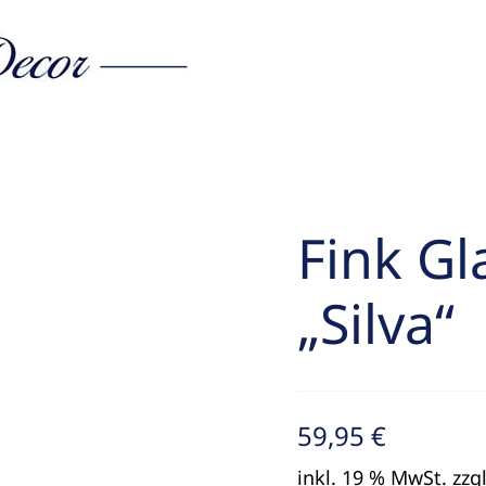
Fink Gl
„Silva“
59,95
€
inkl. 19 % MwSt.
zzg