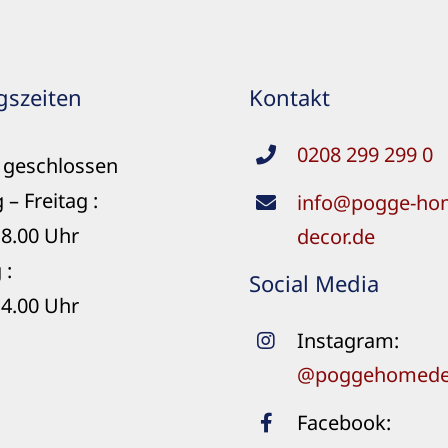
gszeiten
Kontakt
0208 299 299 0
geschlossen
 – Freitag :
info@pogge-ho
18.00 Uhr
decor.de
 :
Social Media
14.00 Uhr
Instagram:
@poggehomede
Facebook: