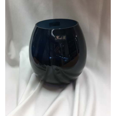
/
DETAILS