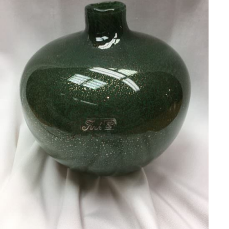
/
DETAILS