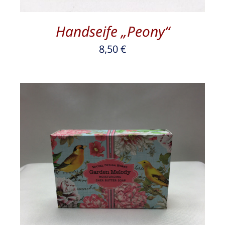
Handseife „Peony“
8,50
€
/
DETAILS