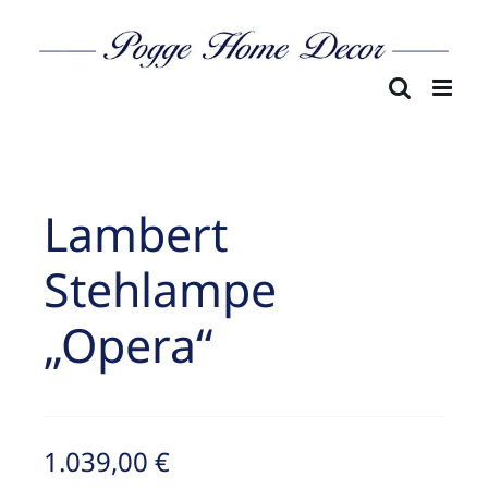
Skip
to
content
Lambert
Stehlampe
„Opera“
1.039,00
€