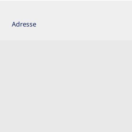
Adresse
Pogge Home Decor
Kohlenkamp 39
45468 Mülheim a.d. Ruhr
Anfahrt