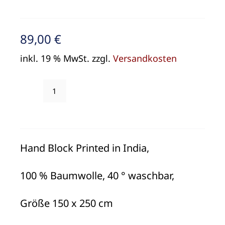
89,00
€
inkl. 19 % MwSt.
zzgl.
Versandkosten
Tischdecke
Bungalow
Denmark
"Boxwood
Hand Block Printed in India,
Ocean
Blue"
100 % Baumwolle, 40 ° waschbar,
Menge
Größe 150 x 250 cm