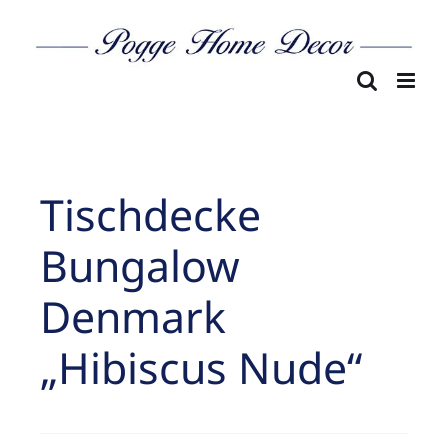
Skip
to
content
Tischdecke
Bungalow
Denmark
„Hibiscus Nude“