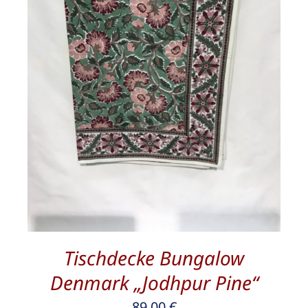
/
DETAILS
Tischdecke Bungalow
Denmark „Jodhpur Pine“
89,00
€