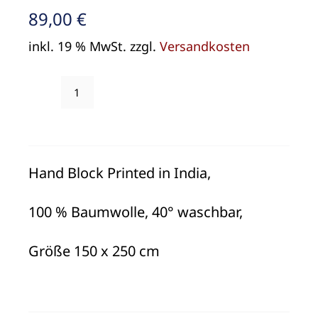
89,00
€
inkl. 19 % MwSt.
zzgl.
Versandkosten
Tischdecke
Bungalow
Denmark
"Hibiscus
Hand Block Printed in India,
Nude"
Menge
100 % Baumwolle, 40° waschbar,
Größe 150 x 250 cm